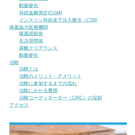
動脈硬化
持続血糖測定(CGM)
インスリン持続皮下注入療法（CSII)
痛風協力医療機関
痛風関節炎
生活習慣病
尿酸クリアランス
動脈硬化
治験
治験とは
治験のメリット・デメリット
治験に参加するまでの流れ
治験にかかる費用
治験コーディネーター（CRC）の役割
アクセス