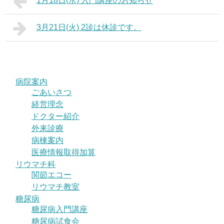
1月18日(水) 入門講座のお知らせ
3月21日(火) 2診は休診です。
病院案内
ごあいさつ
経営理念
ドクター紹介
外来診療
病棟案内
医療情報取得加算
リウマチ科
関節エコー
リウマチ教室
糖尿病
糖尿病入門講座
糖尿病試食会