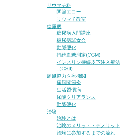
リウマチ科
関節エコー
リウマチ教室
糖尿病
糖尿病入門講座
糖尿病試食会
動脈硬化
持続血糖測定(CGM)
インスリン持続皮下注入療法
（CSII)
痛風協力医療機関
痛風関節炎
生活習慣病
尿酸クリアランス
動脈硬化
治験
治験とは
治験のメリット・デメリット
治験に参加するまでの流れ