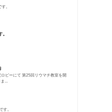
です。
です。
。
内
がみ病院ロビーにて 第25回リウマチ教室を開
...
診です。