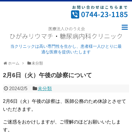
ホーム
病院案内
ごあいさつ・理念
当クリニックは高い専門性を生かし、患者様一人ひとりに最
適な医療を提供いたします
ドクター紹介
ホーム
未分類
外来診療
2月6日（火）午後の診察について
病院紹介
2024/2/5
未分類
施設基準及び加算について
2月6日（火）午後の診察は、医師公務のため休診とさせて
リウマチ科
いただきます。
糖尿病
ご迷惑をおかけしますが、ご理解のほどお願いいたしま
す。