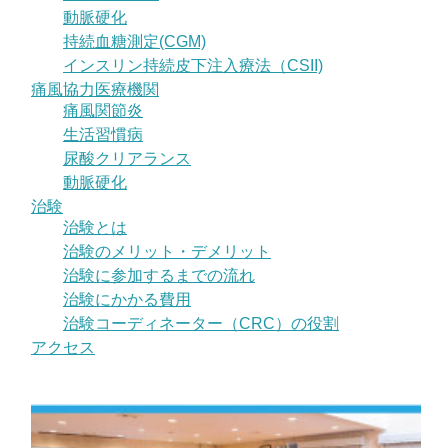
動脈硬化
持続血糖測定(CGM)
インスリン持続皮下注入療法（CSII)
痛風協力医療機関
痛風関節炎
生活習慣病
尿酸クリアランス
動脈硬化
治験
治験とは
治験のメリット・デメリット
治験に参加するまでの流れ
治験にかかる費用
治験コーディネーター（CRC）の役割
アクセス