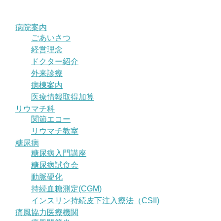
病院案内
ごあいさつ
経営理念
ドクター紹介
外来診療
病棟案内
医療情報取得加算
リウマチ科
関節エコー
リウマチ教室
糖尿病
糖尿病入門講座
糖尿病試食会
動脈硬化
持続血糖測定(CGM)
インスリン持続皮下注入療法（CSII)
痛風協力医療機関