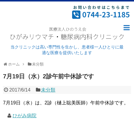
ホーム
病院案内
ごあいさつ・理念
当クリニックは高い専門性を生かし、患者様一人ひとりに最
適な医療を提供いたします
ドクター紹介
ホーム
未分類
外来診療
7月19日（水）2診午前中休診です
病院紹介
2017/6/14
未分類
施設基準及び加算について
7月19日（水）は、2診（樋上聡美医師）午前中休診です。
リウマチ科
ひがみ病院
糖尿病