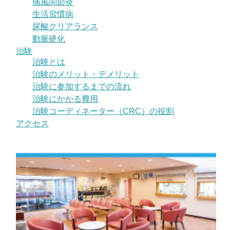
痛風関節炎
生活習慣病
尿酸クリアランス
動脈硬化
治験
治験とは
治験のメリット・デメリット
治験に参加するまでの流れ
治験にかかる費用
治験コーディネーター（CRC）の役割
アクセス