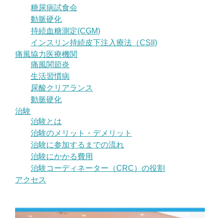
糖尿病試食会
動脈硬化
持続血糖測定(CGM)
インスリン持続皮下注入療法（CSII)
痛風協力医療機関
痛風関節炎
生活習慣病
尿酸クリアランス
動脈硬化
治験
治験とは
治験のメリット・デメリット
治験に参加するまでの流れ
治験にかかる費用
治験コーディネーター（CRC）の役割
アクセス