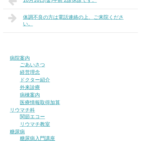
10月16日(金)午前 2診休診です。
体調不良の方は電話連絡の上、ご来院くださ
い。
病院案内
ごあいさつ
経営理念
ドクター紹介
外来診療
病棟案内
医療情報取得加算
リウマチ科
関節エコー
リウマチ教室
糖尿病
糖尿病入門講座