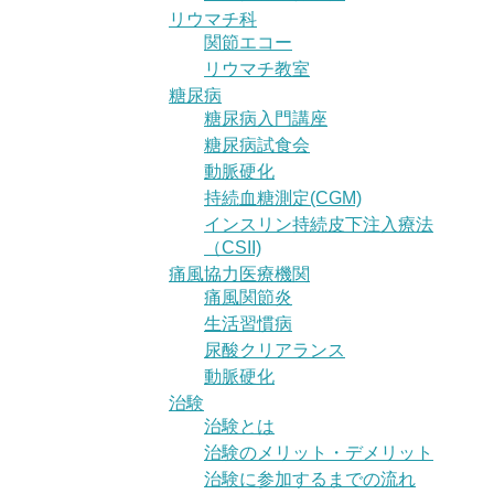
リウマチ科
関節エコー
リウマチ教室
糖尿病
糖尿病入門講座
糖尿病試食会
動脈硬化
持続血糖測定(CGM)
インスリン持続皮下注入療法
（CSII)
痛風協力医療機関
痛風関節炎
生活習慣病
尿酸クリアランス
動脈硬化
治験
治験とは
治験のメリット・デメリット
治験に参加するまでの流れ