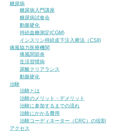
糖尿病
糖尿病入門講座
糖尿病試食会
動脈硬化
持続血糖測定(CGM)
インスリン持続皮下注入療法（CSII)
痛風協力医療機関
痛風関節炎
生活習慣病
尿酸クリアランス
動脈硬化
治験
治験とは
治験のメリット・デメリット
治験に参加するまでの流れ
治験にかかる費用
治験コーディネーター（CRC）の役割
アクセス