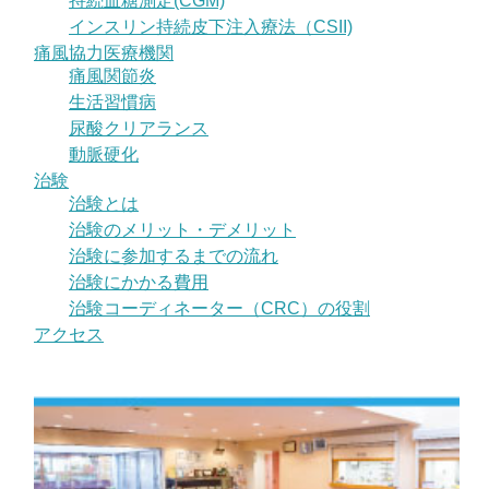
持続血糖測定(CGM)
インスリン持続皮下注入療法（CSII)
痛風協力医療機関
痛風関節炎
生活習慣病
尿酸クリアランス
動脈硬化
治験
治験とは
治験のメリット・デメリット
治験に参加するまでの流れ
治験にかかる費用
治験コーディネーター（CRC）の役割
アクセス