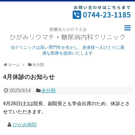
ホーム
病院案内
ごあいさつ・理念
当クリニックは高い専門性を生かし、患者様一人ひとりに最
適な医療を提供いたします
ドクター紹介
ホーム
未分類
外来診療
4月休診のお知らせ
病院紹介
2025/3/14
未分類
施設基準及び加算について
4月26日(土)は院長、副院長とも学会出席のため、休診とさ
リウマチ科
せていただきます。
糖尿病
ひがみ病院